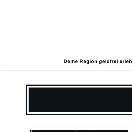
Deine Region geldfrei erle
Europa
Reisen Mit Kind
Reisetagebuch