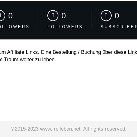
0
0
0
OLLOWERS
FOLLOWERS
SUBSCRIBE
m Affiliate Links. Eine Bestellung / Buchung über diese Links
m Traum weiter zu leben.
©2015-2023 www.freileben.net. All rights reserved.