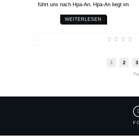
führt uns nach Hpa-An. Hpa-An liegt im
WEITERLESEN
1
2
3
Pa
F