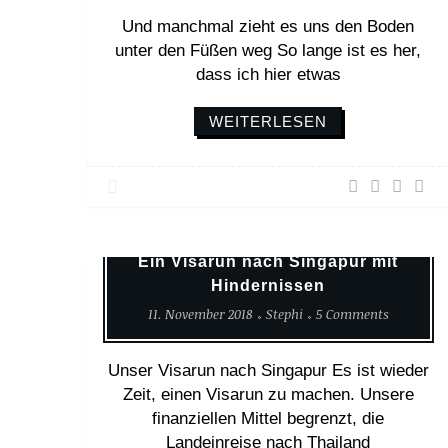
Und manchmal zieht es uns den Boden
unter den Füßen weg So lange ist es her,
dass ich hier etwas
WEITERLESEN
Asien
Reisetagebuch
Weltreise
Ein Visarun nach Singapur mit
Hindernissen
11. November 2018
Stephi
5 Comments
Unser Visarun nach Singapur Es ist wieder
Zeit, einen Visarun zu machen. Unsere
finanziellen Mittel begrenzt, die
Landeinreise nach Thailand