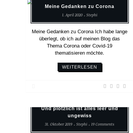
Meine Gedanken zu Corona
1. April 2020
Stephi
Meine Gedanken zu Corona Ich habe lange
überlegt, ob ich auf meinen Blog das
Thema Corona oder Covid-19
thematisieren möchte.
WEITERLESEN
Asien
Reisetagebuch
Weltreise
Und plötzlich ist alles leer und
ungewiss
31. Oktober 2019
Stephi
19 Comments