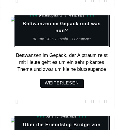
Reisetagebuch
Weltreise
Bettwanzen im Gepäck und was
nun?
10. Juni 2018
Stephi
1 Comment
Bettwanzen im Gepäck, der Alptraum reist
mit Heute geht es um ein sehr pikantes
Thema und zwar um kleine blutsaugende
WEITERLESEN
Asien
Weltreise
Über die Friendship Bridge von