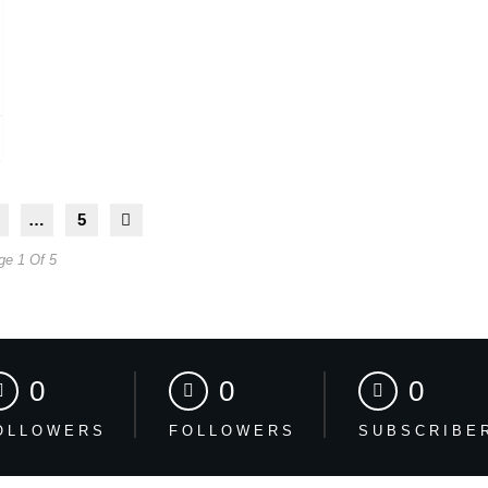
…
5
ge 1 Of 5
0
0
0
OLLOWERS
FOLLOWERS
SUBSCRIBE