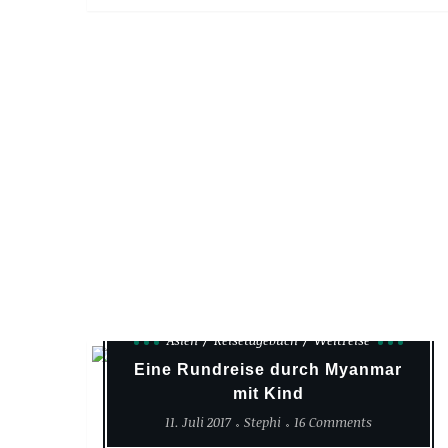
Asien
Reisetagebuch
Weltreise
Eine Rundreise durch Myanmar
mit Kind
11. Juli 2017
Stephi
16 Comments