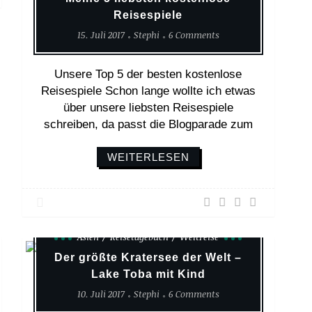
Reisespiele
15. Juli 2017
Stephi
6 Comments
Unsere Top 5 der besten kostenlose
Reisespiele Schon lange wollte ich etwas
über unsere liebsten Reisespiele
schreiben, da passt die Blogparade zum
WEITERLESEN
Asien
Reisetagebuch
Weltreise
Der größte Kratersee der Welt –
Lake Toba mit Kind
10. Juli 2017
Stephi
6 Comments