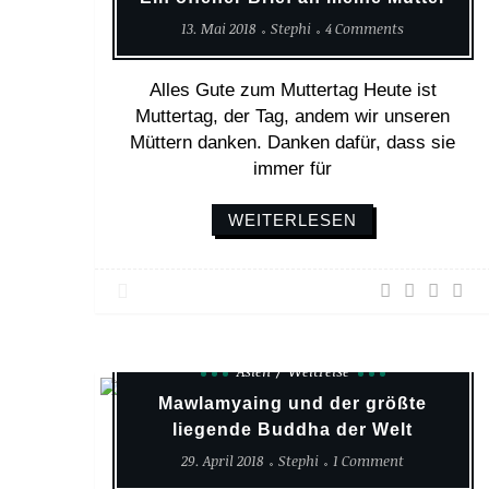
13. Mai 2018
Stephi
4 Comments
Alles Gute zum Muttertag Heute ist
Muttertag, der Tag, andem wir unseren
Müttern danken. Danken dafür, dass sie
immer für
WEITERLESEN
Asien
Weltreise
Mawlamyaing und der größte
liegende Buddha der Welt
29. April 2018
Stephi
1 Comment