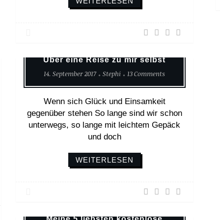
WEITERLESEN
Weltreise
Über eine Reise zu mir selbst
14. September 2017
Stephi
13 Comments
Wenn sich Glück und Einsamkeit
gegenüber stehen So lange sind wir schon
unterwegs, so lange mit leichtem Gepäck
und doch
WEITERLESEN
Reisen Mit Kind
Weltreise
Meine 5 liebsten kostenlose