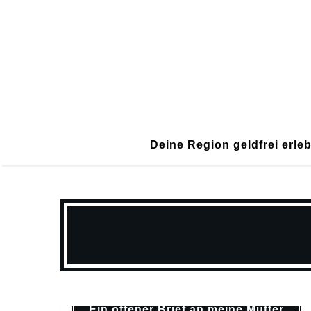
Deine Region geldfrei erle
Alltagsgeschichten
Weltreise
Ein offener Brief an meine Mutter