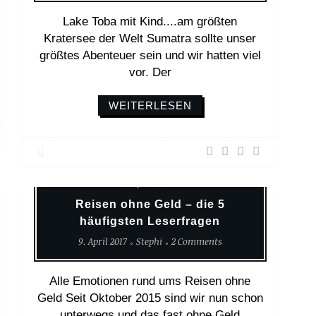
Lake Toba mit Kind....am größten
Kratersee der Welt Sumatra sollte unser
größtes Abenteuer sein und wir hatten viel
vor. Der
WEITERLESEN
Erlebnisse
Reisen Mit Kind
Verzicht
Weltreise
Reisen ohne Geld – die 5
häufigsten Leserfragen
9. April 2017
Stephi
2 Comments
Alle Emotionen rund ums Reisen ohne
Geld Seit Oktober 2015 sind wir nun schon
unterwegs und das fast ohne Geld