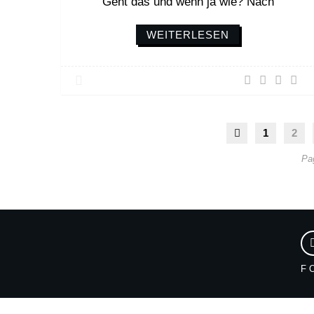
Geht das und wenn ja wie? Nach
WEITERLESEN
1
2
Pa
F