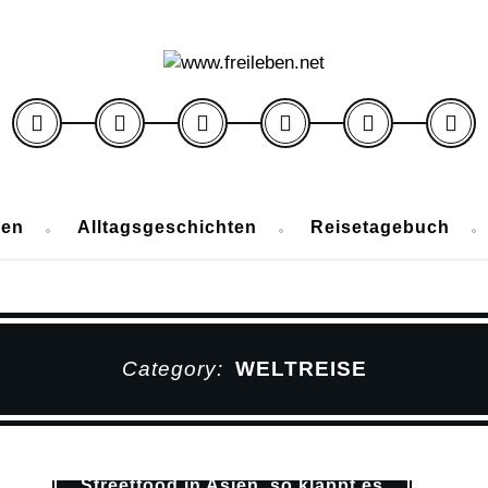
ben
Alltagsgeschichten
Reisetagebuch
Category:
WELTREISE
Reisetips
Weltreise
Streetfood in Asien, so klappt es