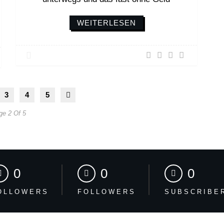
WEITERLESEN
3
4
5
ge 2 Of 5
0
0
0
OLLOWERS
FOLLOWERS
SUBSCRIBE