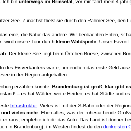
. Ich bin
unterwegs im Briesetal
, vor mir fährt mein 4-jähr
litzer See. Zunächst fließt sie durch den Rahmer See, den 
as eine, die Natur das andere. Wir beobachten Enten, sch
rt wird unsere Tour durch
kleine Waldspiele
. Unser Favorit:
 ab
. Der kleine See liegt beim Örtchen Briese, zwischen Bor
n des Eisverkäufers warte, um endlich das erste Geld auszu
esee in der Region aufgehalten.
denburg erzählen könnte.
Brandenburg ist groß, klar gibt es
sland! – es hat Wälder, weite Heiden, es hat Städte und es
beste
Infrastruktur
. Vieles ist mit der S-Bahn oder der Region
und vieles mehr.
Eben alles, was der ruhesuchende Großst
iter raus, empfehle ich dir das Auto. Das Land ist dünner bes
 auch in Brandenburg), im Westen findest du den
dunkelsten 