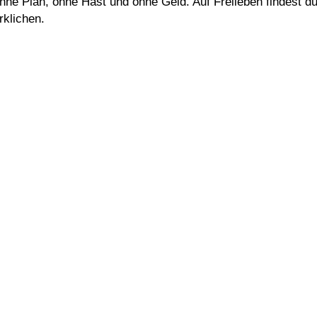
ne Plan, ohne Hast und ohne Geld. Auf Freileben findest du
rklichen.