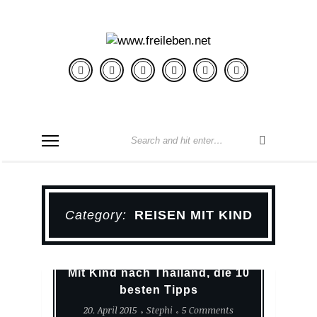
Category:
REISEN MIT KIND
Reisen Mit Kind
Reisetips
Mit Kind nach Thailand, die 10
besten Tipps
20. April 2015
Stephi
5 Comments