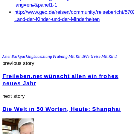
lang=en#&panel1-1
http://www.geo.de/reisen/community/reisebericht/570
Land-der-Kinder-und-der-Minderheiten
Asien
Backpacking
Laos
Luang Prabang Mit Kind
Weltreise Mit Kind
previous story
Freileben.net wünscht allen ein frohes
neues Jahr
next story
Die Welt in 50 Worten, Heute: Shanghai