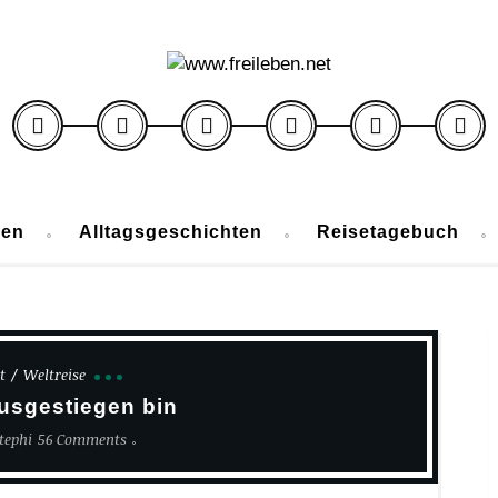
ben
Alltagsgeschichten
Reisetagebuch
t
Weltreise
usgestiegen bin
tephi
56 Comments