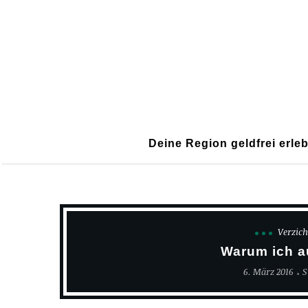
Deine Region geldfrei erle
Verzich
Warum ich a
6. März 2016
S