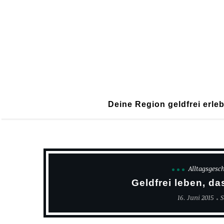
Deine Region geldfrei erle
Alltagsgesc
Geldfrei leben, d
16. Juni 2015
S