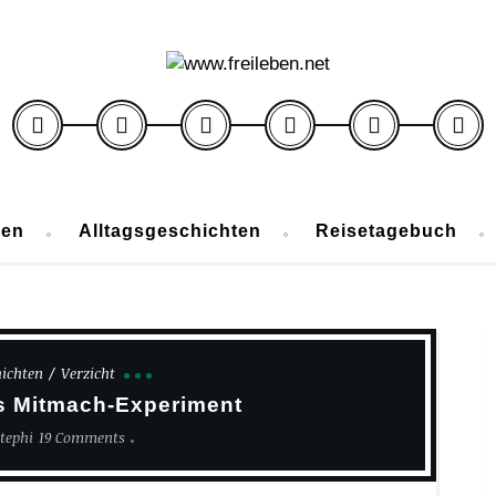
ben
Alltagsgeschichten
Reisetagebuch
hichten
Verzicht
as Mitmach-Experiment
tephi
19 Comments